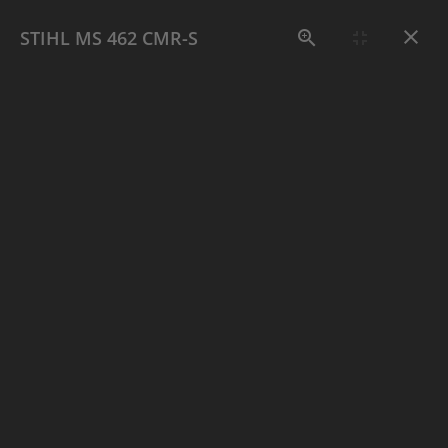
≡
Menu
STIHL MS 462 CMR-S
Aktuelle Seite:
Home
Holztechnik
Holztechnik
Motorsägen, Kettensägen (Akku u.
Benzin)
Motorsägen-Zubehör, Schutzkleidung